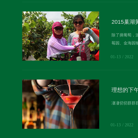
2015巢
除了摘葡萄，
莓园、金海园
01-13
2022
理想的下
凄凄切切群群
01-13
2022