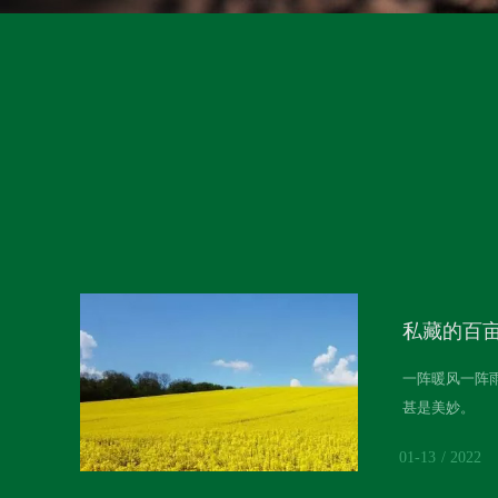
私藏的百
一阵暖风一阵
甚是美妙。
赏油菜花只知
01-13
2022