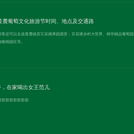
湖黄麓葡萄文化旅游节时间、地点及交通路
游客还可以去该黄麓镇其它采摘果园观赏：百花塘乡村大世界、精华精品葡萄园
猕猴桃园区等。
午，在家喝出女王范儿
群群群群群群群群