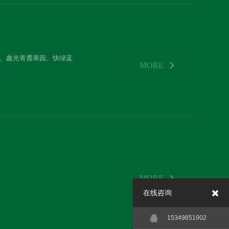
、鑫光青麓果园、快绿蓝
在线咨询
15349851902