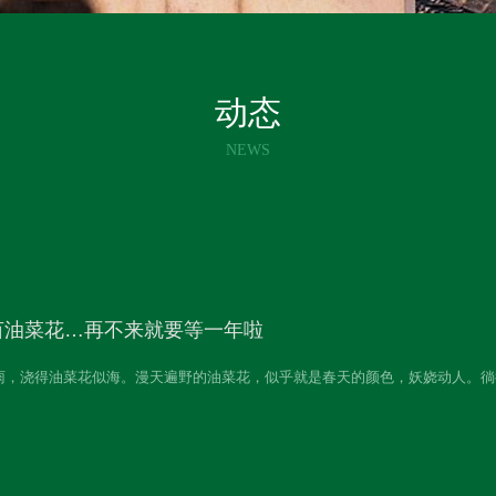
动态
NEWS
亩油菜花…再不来就要等一年啦
雨，浇得油菜花似海。漫天遍野的油菜花，似乎就是春天的颜色，妖娆动人。徜
道婺源？何必走远，其实咱们巢湖百花塘乡村大世界的百亩油菜花已悄然绽放，